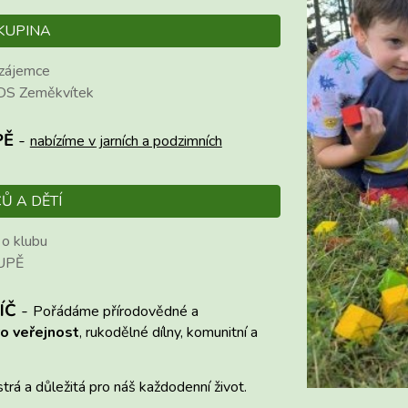
KUPINA
 zájemce
 DS Zeměkvítek
PĚ
-
nabízíme v
jarních a podzimních
Ů A DĚTÍ
 o klubu
UPĚ
ÍČ
-
Pořádáme přírodovědné a
o veřejnost
, rukodělné dílny, komunitní a
strá a důležitá pro náš každodenní život
.