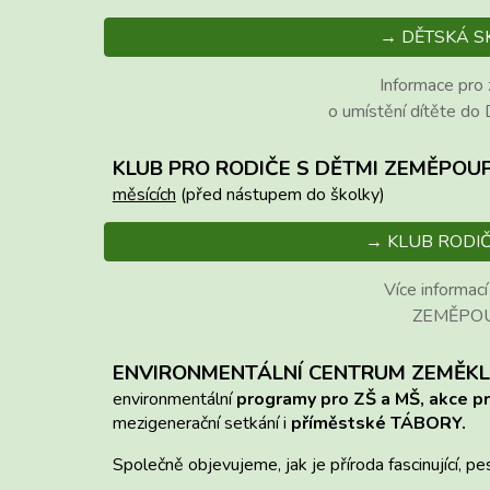
→ DĚTSKÁ S
Informace pro
o umístění dítěte do
KLUB PRO RODIČE S DĚTMI ZEMĚPOU
měsících
(před nástupem do školky)
→ KLUB RODIČ
Více informací
ZEMĚPO
ENVIRONMENTÁLNÍ CENTR
UM
ZEMĚKL
environmentální
programy pro ZŠ a MŠ, akce pr
mezigenerační setkání i
příměstské
TÁBORY
.
Společně objevujeme, jak je příroda fascinující, pe