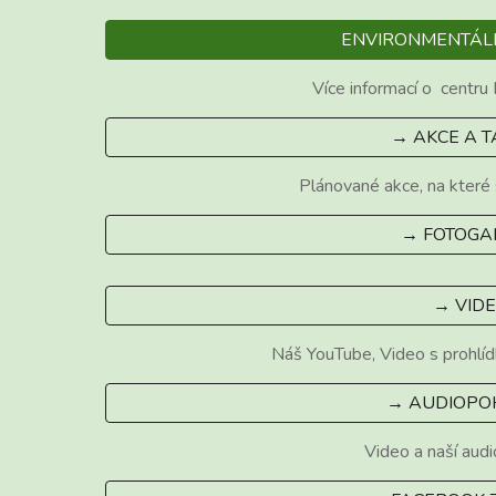
ENVIRONMENTÁL
Více informací o
centru
→ AKCE A 
Plánované akce, na které 
→ FOTOGA
→ VID
Náš YouTube,
Video s prohlí
→ AUDIOPO
Video a naší aud