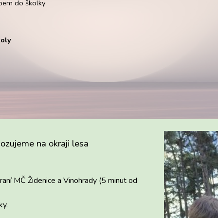
upem do školky
koly
vozujeme
n
a okraji lesa
raní MČ Židenice a Vinohrady (5 minut od
ky.