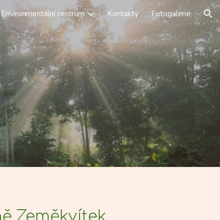
Environmentální centrum
Kontakty
Fotogalerie
ion
ině Zeměkvítek