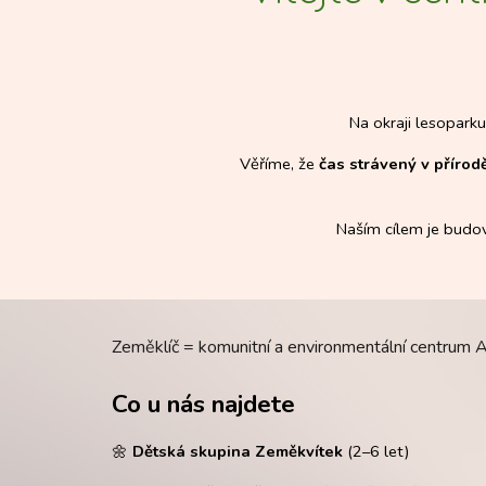
Na okraji lesoparku
Věříme, že
čas strávený v přírod
Naším cílem je budov
Zeměklíč = komunitní a environmentální centrum Aká
Co u nás najdete
🌼
Dětská skupina Zeměkvítek
(2–6 let)