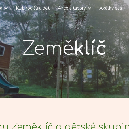
na
Klub rodičů a dětí
Akce a tábory
Akátky pas
ip to main content
Skip to navigat
Země
klíč
tru Zeměklíč a dětské skup