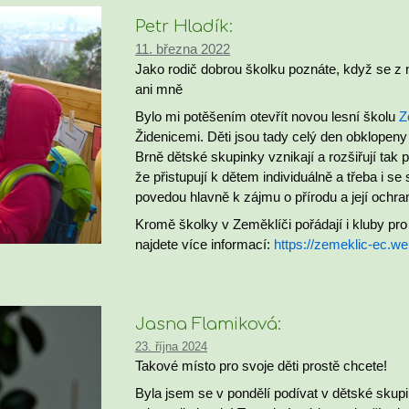
Petr Hladík:
11. března 2022
Jako rodič dobrou školku poznáte, když se z 
ani mně
Bylo mi potěšením otevřít novou lesní školu
Z
Židenicemi. Děti jsou tady celý den obklopeny
Brně dětské skupinky vznikají a rozšiřují tak 
že přistupují k dětem individuálně a třeba i 
povedou hlavně k zájmu o přírodu a její ochran
Kromě školky v Zeměklíči pořádají i kluby pro
najdete více informací:
https://zemeklic-ec.w
Jasna Flamiková:
23. října 2024
Takové místo pro svoje děti prostě chcete!
Byla jsem se v pondělí podívat v dětské skup