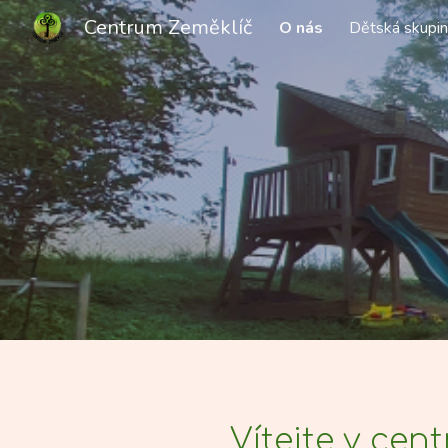
Centrum Zeměklíč
O nás
Dětská skupi
Sk
Vítejte v cen