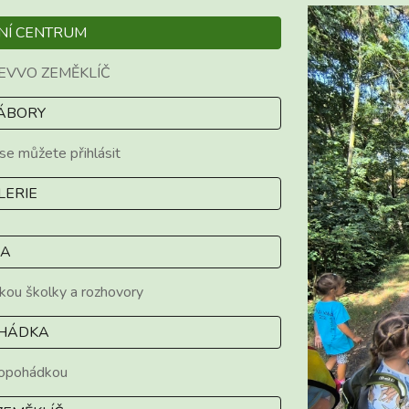
NÍ CENTRUM
 EVVO
ZEMĚ
KLÍČ
TÁBORY
se můžete přihlásit
LERIE
EA
dkou školky a rozhovory
HÁDKA
iopohádkou