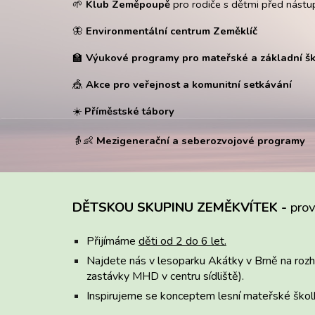
🌱
Klub Zeměpoupě
pro rodiče s dětmi před nást
🦋
Environmentální centrum Zeměklíč
🏫
Výukové programy pro mateřské a základní š
🎪
Akce pro veřejnost a komunitní setkávání
☀️
Příměstské tábory
👵👶
Mezigenerační a seberozvojové programy
DĚTSKOU SKUPINU ZEMĚKVÍTEK -
pro
Přijímáme
děti od 2 do 6 let.
Najdete nás v lesoparku Akátky v Brně na rozh
zastávky MHD v centru sídliště).
Inspirujeme se konceptem lesní mateřské škol