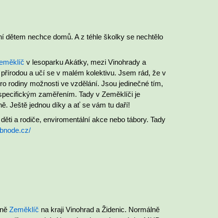
ní dětem nechce domů. A z téhle školky se nechtělo
eměklíč
v lesoparku Akátky, mezi Vinohrady a
 přírodou a učí se v malém kolektivu. Jsem rád, že v
pro rodiny možnosti ve vzdělání. Jsou jedinečné tím,
se specifickým zaměřením. Tady v Zeměklíči je
ě. Ještě jednou díky a ať se vám tu daří!
 děti a rodiče, enviromentální akce nebo tábory. Tady
ebnode.cz/
ině
Zeměklíč
na kraji Vinohrad a Židenic. Normálně