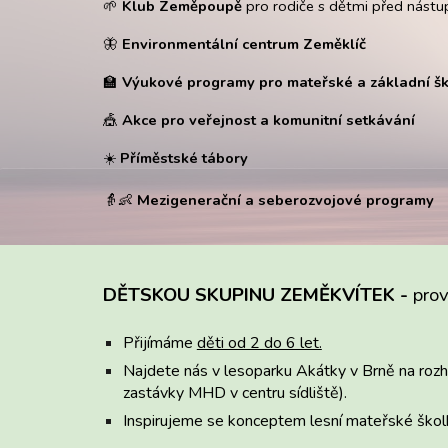
🌱
Klub Zeměpoupě
pro rodiče s dětmi před nást
🦋
Environmentální centrum Zeměklíč
🏫
Výukové programy pro mateřské a základní š
🎪
Akce pro veřejnost a komunitní setkávání
☀️
Příměstské tábory
👵👶
Mezigenerační a seberozvojové programy
DĚTSKOU SKUPINU ZEMĚKVÍTEK -
pro
Přijímáme
děti od 2 do 6 let.
Najdete nás v lesoparku Akátky v Brně na rozh
zastávky MHD v centru sídliště).
Inspirujeme se konceptem lesní mateřské škol