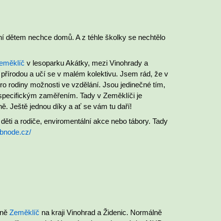
ní dětem nechce domů. A z téhle školky se nechtělo
eměklíč
v lesoparku Akátky, mezi Vinohrady a
 přírodou a učí se v malém kolektivu. Jsem rád, že v
pro rodiny možnosti ve vzdělání. Jsou jedinečné tím,
se specifickým zaměřením. Tady v Zeměklíči je
ě. Ještě jednou díky a ať se vám tu daří!
 děti a rodiče, enviromentální akce nebo tábory. Tady
ebnode.cz/
ině
Zeměklíč
na kraji Vinohrad a Židenic. Normálně