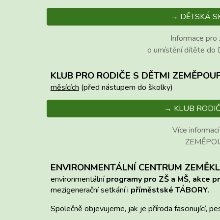
→ DĚTSKÁ S
Informace pro
o umístění dítěte do
KLUB PRO RODIČE S DĚTMI ZEMĚPOU
měsících
(před nástupem do školky)
→ KLUB RODIČ
Více informací
ZEMĚPO
ENVIRONMENTÁLNÍ CENTR
UM
ZEMĚKL
environmentální
programy pro ZŠ a MŠ, akce pr
mezigenerační setkání i
příměstské
TÁBORY
.
Společně objevujeme, jak je příroda fascinující, pe