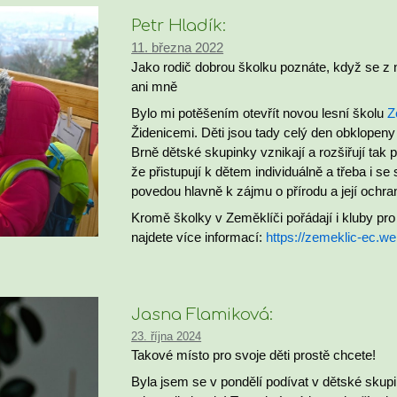
Petr Hladík:
11. března 2022
Jako rodič dobrou školku poznáte, když se z 
ani mně
Bylo mi potěšením otevřít novou lesní školu
Z
Židenicemi. Děti jsou tady celý den obklopeny
Brně dětské skupinky vznikají a rozšiřují tak 
že přistupují k dětem individuálně a třeba i 
povedou hlavně k zájmu o přírodu a její ochran
Kromě školky v Zeměklíči pořádají i kluby pro
najdete více informací:
https://zemeklic-ec.w
Jasna Flamiková:
23. října 2024
Takové místo pro svoje děti prostě chcete!
Byla jsem se v pondělí podívat v dětské skup