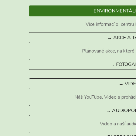
ENVIRONMENTÁL
Více informací o
centru
→ AKCE A 
Plánované akce, na které 
→ FOTOGA
→ VID
Náš YouTube,
Video s prohlí
→ AUDIOPO
Video a naší aud