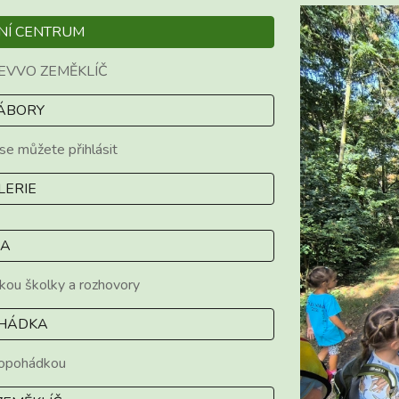
NÍ CENTRUM
 EVVO
ZEMĚ
KLÍČ
TÁBORY
se můžete přihlásit
LERIE
EA
dkou školky a rozhovory
HÁDKA
iopohádkou