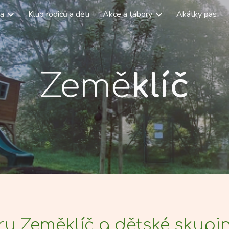
na
Klub rodičů a dětí
Akce a tábory
Akátky pas
ip to main content
Skip to navigat
Země
klíč
tru Zeměklíč a dětské skup