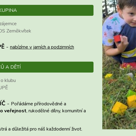
KUPINA
 zájemce
 DS Zeměkvítek
PĚ
-
nabízíme v
jarních a podzimních
Ů A DĚTÍ
 o klubu
UPĚ
ÍČ
-
Pořádáme přírodovědné a
o veřejnost
, rukodělné dílny, komunitní a
strá a důležitá pro náš každodenní život
.