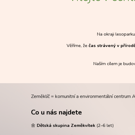
Na okraji lesoparku
Věříme, že
čas strávený v přírod
Naším cílem je budov
Zeměklíč = komunitní a environmentální centrum Aká
Co u nás najdete
🌼
Dětská skupina Zeměkvítek
(2–6 let)