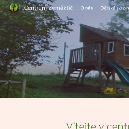
Centrum Zeměklíč
O nás
Dětská skupi
Sk
Vítejte v cen