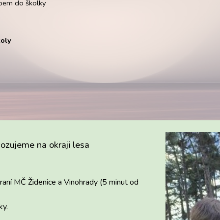
upem do školky
koly
vozujeme
n
a okraji lesa
raní MČ Židenice a Vinohrady (5 minut od
ky.