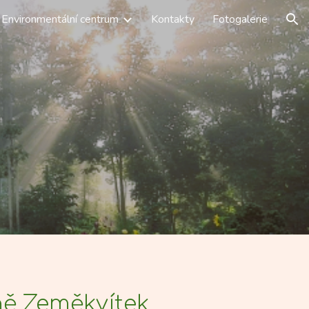
Environmentální centrum
Kontakty
Fotogalerie
ion
ině Zeměkvítek