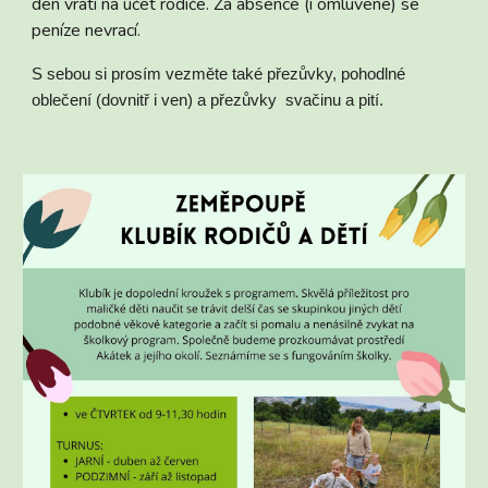
den vrátí na účet rodiče.
Za absence (i omluvené) se
peníze nevrací.
S sebou si prosím vezměte také přezůvky,
pohodlné
oblečení (dovnitř i ven) a přezůvky
svačinu a pití.