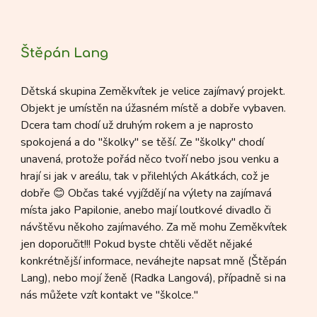
Štěpán Lang
Dětská skupina Zeměkvítek je velice zajímavý projekt.
Objekt je umístěn na úžasném místě a dobře vybaven.
Dcera tam chodí už druhým rokem a je naprosto
spokojená a do "školky" se těší. Ze "školky" chodí
unavená, protože pořád něco tvoří nebo jsou venku a
hrají si jak v areálu, tak v přilehlých Akátkách, což je
dobře 😊 Občas také vyjíždějí na výlety na zajímavá
místa jako Papilonie, anebo mají loutkové divadlo či
návštěvu někoho zajímavého. Za mě mohu Zeměkvítek
jen doporučit!!! Pokud byste chtěli vědět nějaké
konkrétnější informace, neváhejte napsat mně (Štěpán
Lang), nebo mojí ženě (Radka Langová), případně si na
nás můžete vzít kontakt ve "školce."